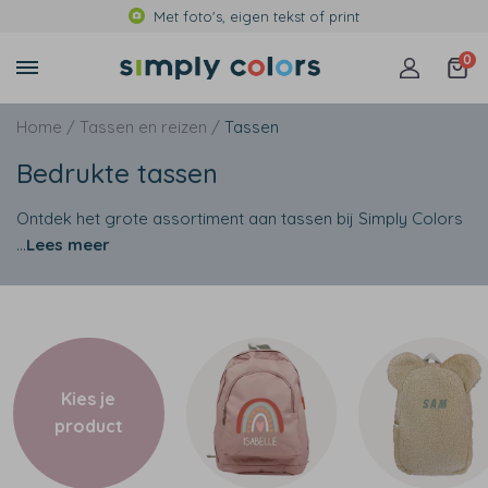
Met foto's, eigen tekst of print
0
Home /
Tassen en reizen /
Tassen
Bedrukte tassen
Ontdek het grote assortiment aan tassen bij Simply Colors
...
Lees meer
Kies je
product