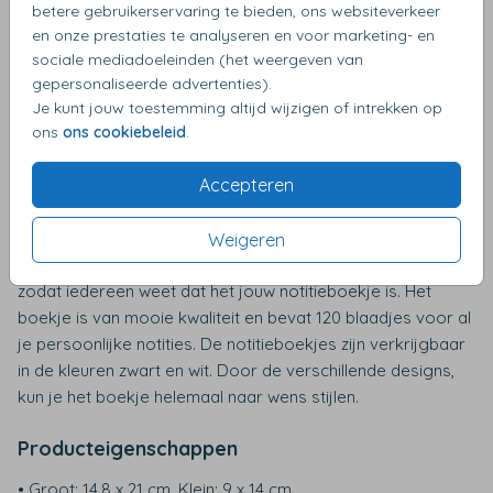
betere gebruikerservaring te bieden, ons websiteverkeer
en onze prestaties te analyseren en voor marketing- en
sociale mediadoeleinden (het weergeven van
gepersonaliseerde advertenties).
Je kunt jouw toestemming altijd wijzigen of intrekken op
ons
ons cookiebeleid
.
Notitieboekje bedrukken met eigen logo
Accepteren
Je kan dit notitieboekje helemaal ontwerpen zoals jij het
wilt. Misschien wil je een inspirerende quote, een belangrijke
herinnering of een grappige anekdote toevoegen. Of
Weigeren
misschien wil je gewoon je naam op de voorkant hebben,
zodat iedereen weet dat het jouw notitieboekje is. Het
boekje is van mooie kwaliteit en bevat 120 blaadjes voor al
je persoonlijke notities. De notitieboekjes zijn verkrijgbaar
in de kleuren zwart en wit. Door de verschillende designs,
kun je het boekje helemaal naar wens stijlen.
Producteigenschappen
• Groot: 14,8 x 21 cm, Klein: 9 x 14 cm