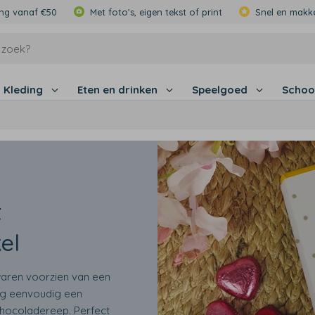
ing vanaf €50
Met foto's, eigen tekst of print
Snel en makke
Kleding
Eten en drinken
Speelgoed
Schoo
t
el
waren voorzien van een
eg eenvoudig een
chocoladereep. Perfect