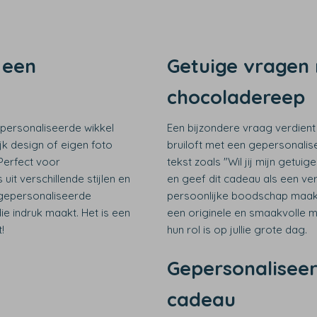
 een
Getuige vragen 
chocoladereep
personaliseerde wikkel
Een bijzondere vraag verdien
jk design of eigen foto
bruiloft met een gepersonalis
 Perfect voor
tekst zoals "Wil jij mijn getui
it verschillende stijlen en
en geef dit cadeau als een v
 gepersonaliseerde
persoonlijke boodschap maakt
ie indruk maakt. Het is een
een originele en smaakvolle m
!
hun rol is op jullie grote dag.
Gepersonaliseer
cadeau