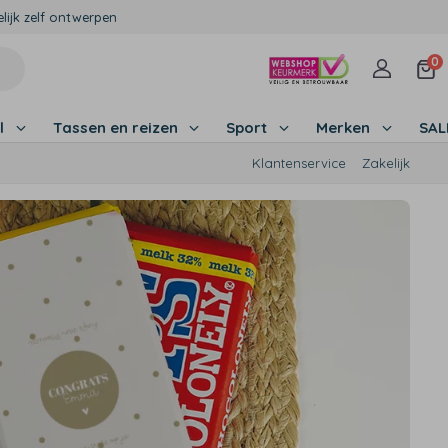
lijk zelf ontwerpen
0
l
Tassen en reizen
Sport
Merken
SA
Klantenservice
Zakelijk