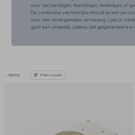
voor verjaardagen, feestdagen, bedankjes of sp
De combinatie van heerlijke inhoud en een persoo
voor een onvergetelijke verrassing. Laat je creativ
geef een smakelijk cadeau dat gegarandeerd in 
…
items
Filters wissen