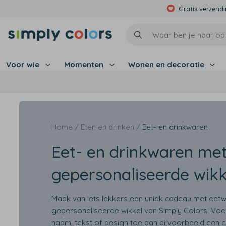
Gratis verzend
Voor wie
Momenten
Wonen en decoratie
Home /
Eten en drinken /
Eet- en drinkwaren
Eet- en drinkwaren me
gepersonaliseerde wikk
Maak van iets lekkers een uniek cadeau met eet
gepersonaliseerde wikkel van Simply Colors! Vo
naam, tekst of design toe aan bijvoorbeeld een 