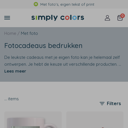
Met foto's, eigen tekst of print
0
Home /
Met foto
Fotocadeaus bedrukken
De leukste cadeaus met je eigen foto kan je helemaal zelf
ontwerpen. Je hebt de keuze uit verschillende producten.
...
Lees meer
…
items
Filters