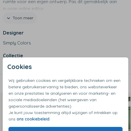
ruimte voor een eigen ontwerp. Pas dit gemakkelijk aan
in onze online editor.
Toon meer
Productspecificaties
- Merk: Engelpunt
Designer
- Afmeting: 35 x 25 x 14 cm
Simply Colors
- Milieuvriendelijk en gemaakt van gerecyclede PET
flessen.
Collectie
- In lengte verstelbare bandjes.
- Zijkant heeft een vak voor een drinkfles.
Cookies
Kinderrugzakken
- Waterafstotende voering.
Wij gebruiken cookies en vergelijkbare technieken om een
Dit vind je misschien ook leuk
betere gebruikerservaring te bieden, ons websiteverkeer
en onze prestaties te analyseren en voor marketing- en
sociale mediadoeleinden (het weergeven van
gepersonaliseerde advertenties).
Je kunt jouw toestemming altijd wijzigen of intrekken op
ons
ons cookiebeleid
.