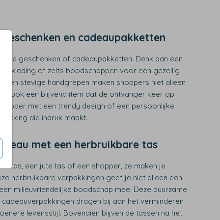
e geschenken en cadeaupakketten
rotere geschenken of cadeaupakketten. Denk aan een
en, kleding of zelfs boodschappen voor een gezellig
te en stevige handgrepen maken shoppers niet alleen
ar ook een blijvend item dat de ontvanger keer op
shopper met een trendy design of een persoonlijke
pakking die indruk maakt.
cadeau met een herbruikbare tas
en tas, een jute tas of een shopper, ze maken je
eze herbruikbare verpakkingen geef je niet alleen een
een milieuvriendelijke boodschap mee. Deze duurzame
le cadeauverpakkingen dragen bij aan het verminderen
oenere levensstijl. Bovendien blijven de tassen na het