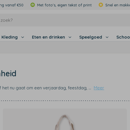
ing vanaf €50
Met foto's, eigen tekst of print
Snel en makke
Kleding
Eten en drinken
Speelgoed
Schoo
nheid
f het nu gaat om een verjaardag, feestdag,
...
Meer