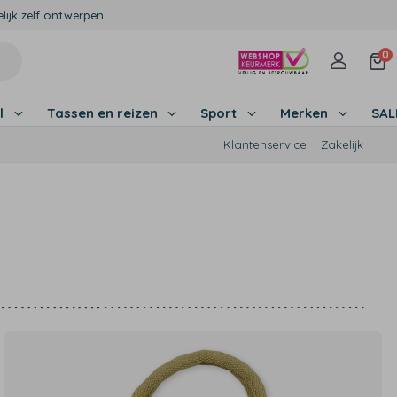
lijk zelf ontwerpen
0
l
Tassen en reizen
Sport
Merken
SA
Klantenservice
Zakelijk