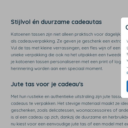
Stijlvol én duurzame cadeautas
Katoenen tassen zijn niet alleen praktisch voor dagelijks 
als cadeauverpakking. Ze geven je geschenk een extra duurz
Vul de tas met kleine verrassingen, een fles wijn of een b
unieke verpakking die ook na het uitpakken een tweede lev
je katoenen tassen personaliseren met een print of logo, 
herinnering worden aan een speciaal moment.
Jute tas voor je cadeau's
Met hun rustieke en authentieke uitstraling zijn jute tassen
cadeaus te verpakken. Het stevige materiaal maakt ze id
geschenken, zoals delicatessen, woonaccessoires of andere
is al een cadeau op zich, dankzij de duurzame en herbruik
nu kiest voor een eenvoudige jute tas of een model met ee