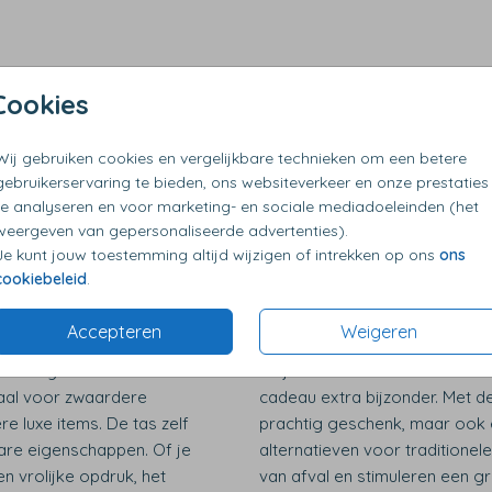
Perfect voor groter
Cookies
gebruik, maar ook perfect
Shoppers zijn perfect voor g
aam en stijlvol tintje.
tas gevuld met beautyproduct
Wij gebruiken cookies en vergelijkbare technieken om een betere
gebruikerservaring te bieden, ons websiteverkeer en onze prestaties
oekenpakket, en je hebt een
avondje. De ruime opbergruim
te analyseren en voor marketing- en sociale mediadoeleinden (het
en krijgt. Bovendien kun
een praktische verpakking, ma
weergeven van gepersonaliseerde advertenties).
waardoor ze een blijvende
keer kan gebruiken. Kies een 
Je kunt jouw toestemming altijd wijzigen of intrekken op ons
ons
boodschap, en je hebt een ver
cookiebeleid
.
Geef een bijzonder 
Accepteren
Weigeren
 een originele manier om
Of je nu kiest voor een katoen
eaal voor zwaardere
cadeau extra bijzonder. Met d
 luxe items. De tas zelf
prachtig geschenk, maar ook 
bare eigenschappen. Of je
alternatieven voor traditione
n vrolijke opdruk, het
van afval en stimuleren een gr