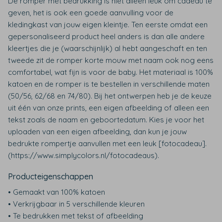
De romper met bedrukking is niet alleen leuk om cadeau te
geven, het is ook een goede aanvulling voor de
kledingkast van jouw eigen kleintje. Ten eerste omdat een
gepersonaliseerd product heel anders is dan alle andere
kleertjes die je (waarschijnlijk) al hebt aangeschaft en ten
tweede zit de romper korte mouw met naam ook nog eens
comfortabel, wat fijn is voor de baby. Het materiaal is 100%
katoen en de romper is te bestellen in verschillende maten
(50/56, 62/68 en 74/80). Bij het ontwerpen heb je de keuze
uit één van onze prints, een eigen afbeelding of alleen een
tekst zoals de naam en geboortedatum. Kies je voor het
uploaden van een eigen afbeelding, dan kun je jouw
bedrukte rompertje aanvullen met een leuk [fotocadeau].
(https://www.simplycolors.nl/fotocadeaus).
Producteigenschappen
• Gemaakt van 100% katoen
• Verkrijgbaar in 5 verschillende kleuren
• Te bedrukken met tekst of afbeelding