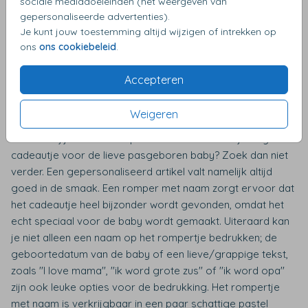
sociale mediadoeleinden (het weergeven van
gepersonaliseerde advertenties).
Je kunt jouw toestemming altijd wijzigen of intrekken op
ons
ons cookiebeleid
.
Accepteren
Rompertje korte mouw met naam
Weigeren
Laat bij ons een super schattig rompertje bedrukken met
naam. Ga jij binnenkort op kraamvisite en zoek je nog een
cadeautje voor de lieve pasgeboren baby? Zoek dan niet
verder. Een gepersonaliseerd artikel valt namelijk altijd
goed in de smaak. Een romper met naam zorgt ervoor dat
het cadeautje heel bijzonder wordt gevonden, omdat het
echt speciaal voor de baby wordt gemaakt. Uiteraard kan
je niet alleen een naam op het rompertje bedrukken; de
geboortedatum van de baby of een lieve/grappige tekst,
zoals ''I love mama'', ''ik word grote zus'' of ''ik word opa''
zijn ook leuke opties voor de bedrukking. Het rompertje
met naam is verkrijgbaar in een paar schattige pastel