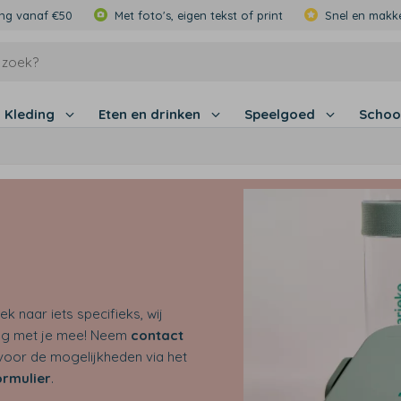
ing vanaf €50
Met foto's, eigen tekst of print
Snel en makke
Kleding
Eten en drinken
Speelgoed
Schoo
k naar iets specifieks, wij
ag met je mee! Neem
contact
voor de mogelijkheden via het
rmulier
.