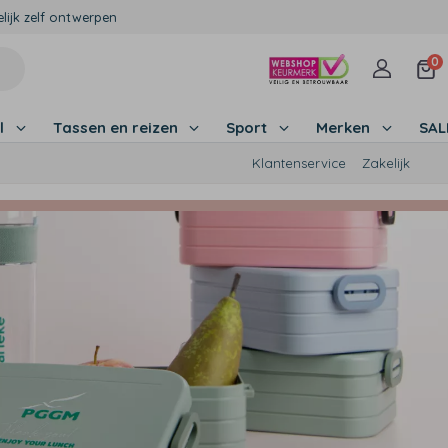
lijk zelf ontwerpen
0
l
Tassen en reizen
Sport
Merken
SA
Klantenservice
Zakelijk