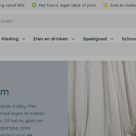
ing vanaf €50
Met foto's, eigen tekst of print
Snel en makke
Kleding
Eten en drinken
Speelgoed
Schoo
am
erde trolley. Met
emaal eigen te maken,
n. Of het nu gaat om
artijtje, onze
perfect voor elk