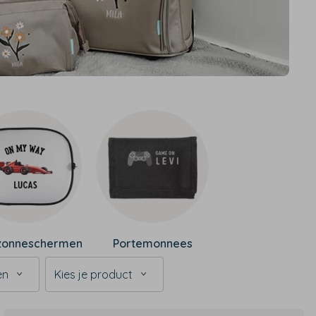
zonneschermen
Portemonnees
en
Kies je product