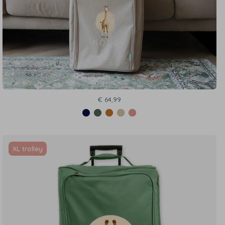
€ 64,99
XL trolley