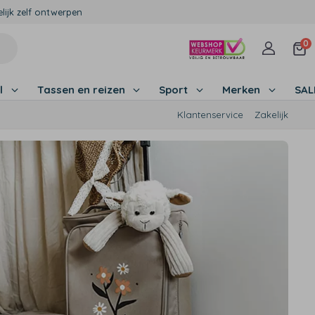
lijk zelf ontwerpen
0
l
Tassen en reizen
Sport
Merken
SA
Klantenservice
Zakelijk