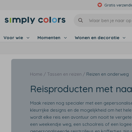
Gratis verzend
Voor wie
Momenten
Wonen en decoratie
Home /
Tassen en reizen /
Reizen en onderweg
Reisproducten met na
Maak reizen nog specialer met een gepersonalise
kleurrijke designs en de mogelijkheid om het hel
wordt elke reis een avontuur om nooit te vergete
een weekendje weg, een schoolreis of een logeerp
gepersonaliseerde reistrolleys en koffertjes zijn 