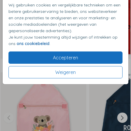
Wij gebruiken cookies en vergelijkbare technieken om een
betere gebruikerservaring te bieden, ons websiteverkeer
en onze prestaties te analyseren en voor marketing- en
sociale mediadoeleinden (het weergeven van
gepersonaliseerde advertenties).
Je kunt jouw toestemming altijd wijzigen of intrekken op
ons
ons cookiebeleid
.
Accepteren
Dit vind je misschien ook leuk
Weigeren
van €15,99 voor €10,99
van €15,99