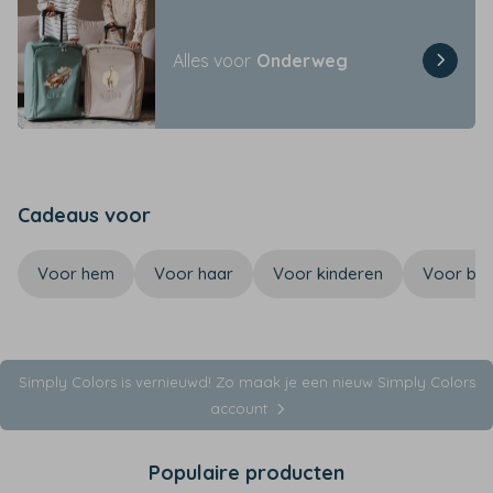
Alles voor
Onderweg
Cadeaus voor
Voor hem
Voor haar
Voor kinderen
Voor bab
Simply Colors is vernieuwd! Zo maak je een nieuw Simply Colors
account
Populaire producten