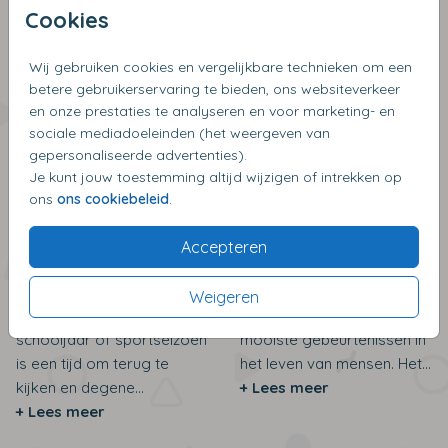
+ Lees meer
+ Lees meer
Cookies
Wij gebruiken cookies en vergelijkbare technieken om een
betere gebruikerservaring te bieden, ons websiteverkeer
en onze prestaties te analyseren en voor marketing- en
sociale mediadoeleinden (het weergeven van
gepersonaliseerde advertenties).
Je kunt jouw toestemming altijd wijzigen of intrekken op
ons
ons cookiebeleid
.
Accepteren
Bedankcadeautjes
Inspiratie voor
voor juf en meester
huwelijkscadeaus
Weigeren
Het einde van het
Het huwelijk is een van de
schooljaar of sportseizoen
mooiste gebeurtenissen in
is een tijd om terug te
het leven van mensen. Het...
kijken en degene...
+ Lees meer
+ Lees meer