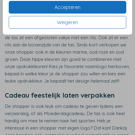
ook onze andere gepersonaliseerde tassen.
Accepteren
Shopper met naam
Weigeren
De shopper is een ruime tas met een groot binnenvak. In
de tas zit een afgesloten vakje met een rits. Ook zit er een
rits aan de bovenzijde van de tas. Sinds kort verkopen we
onze shopper ook in de kleuren marine, oud roze en oud
groen. Deze hippe kleuren zijn goed te combineren met
onze opdrukkleuren! Kies je favoriete naamlogo hierboven,
bepaal in welke kleur je de shopper zou willen en kies een
leuke opdrukkleur. Je bepaalt het design helemaal zelf!
Cadeau feestelijk laten verpakken
De shopper is ook leuk om cadeau te geven tijdens een
verjaardag, of als Moederdagcadeau. De tas is ook heel
handig om mee te nemen naar het sporten. Heb je
interesse in een shopper met eigen logo? Dat kan! Dankzij