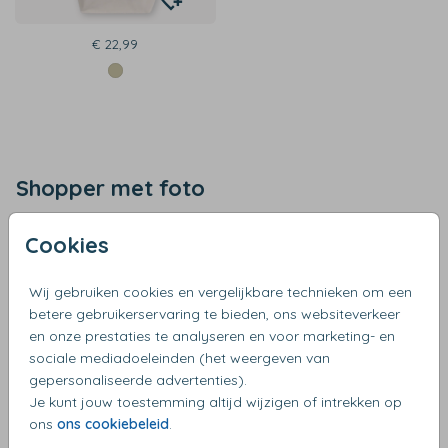
€ 22,99
Shopper met foto
Deze unieke shopper is gemaakt van duurzaam materiaal,
Cookies
waardoor hij bestand is tegen slijtage en geschikt is voor
dagelijks gebruik. Bovendien zorgt de ruime binnenkant
Wij gebruiken cookies en vergelijkbare technieken om een
ervoor dat je al je spulletjes gemakkelijk mee kunt nemen,
betere gebruikerservaring te bieden, ons websiteverkeer
van je favoriete tijdschrift tot je zonnebrandcrème. Maar
en onze prestaties te analyseren en voor marketing- en
wat deze tas echt bijzonder maakt, is de mogelijkheid om
sociale mediadoeleinden (het weergeven van
hem helemaal naar jouw smaak te personaliseren! Of je nu
gepersonaliseerde advertenties).
kiest voor je eigen naam, een inspirerende tekst, een
Je kunt jouw toestemming altijd wijzigen of intrekken op
mooie print of zelfs je favoriete vakantiefoto, met deze
ons
ons cookiebeleid
.
shopper maak je een echt persoonlijk statement. Bekijk