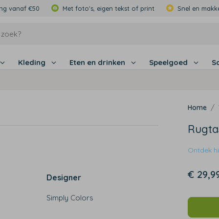
ing vanaf €50
Met foto's, eigen tekst of print
Snel en makke
Kleding
Eten en drinken
Speelgoed
S
Rugta
Ontdek hie
€ 29,9
Designer
Simply Colors