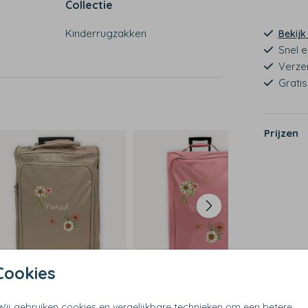
Collectie
Kinderrugzakken
Bekijk
Snel e
Verze
Grati
Prijzen
Cookies
Wij gebruiken cookies en vergelijkbare technieken om een betere