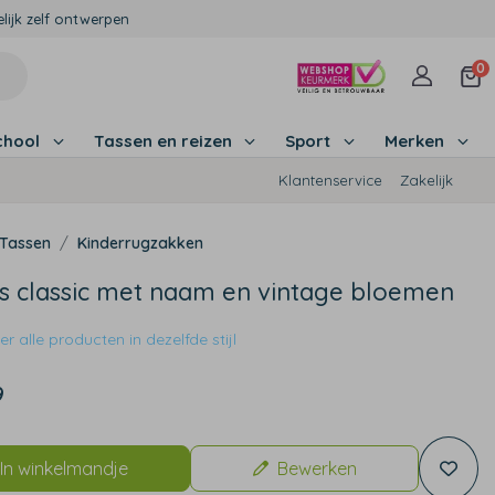
lijk zelf ontwerpen
0
chool
Tassen en reizen
Sport
Merken
Klantenservice
Zakelijk
Tassen
Kinderrugzakken
s classic met naam en vintage bloemen
r alle producten in dezelfde stijl
9
In winkelmandje
Bewerken