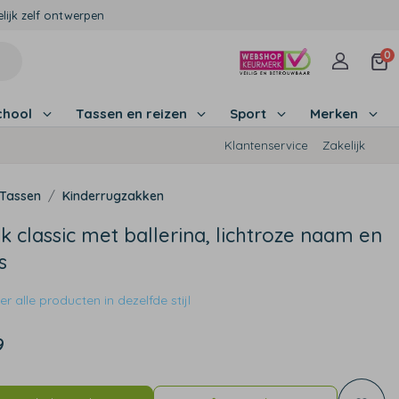
lijk zelf ontwerpen
0
chool
Tassen en reizen
Sport
Merken
Klantenservice
Zakelijk
Tassen
Kinderrugzakken
 classic met ballerina, lichtroze naam en
s
r alle producten in dezelfde stijl
9