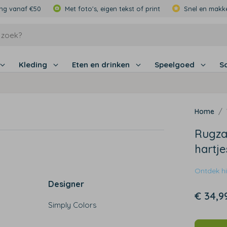
ing vanaf €50
Met foto's, eigen tekst of print
Snel en makke
Kleding
Eten en drinken
Speelgoed
S
Rugzak
hartje
Ontdek hie
Designer
€ 34,9
Simply Colors