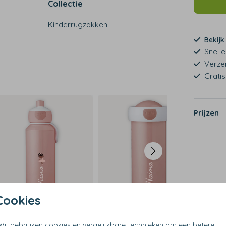
Collectie
Kinderrugzakken
Bekijk
Snel e
Verze
Grati
Prijzen
Cookies
Wij gebruiken cookies en vergelijkbare technieken om een betere