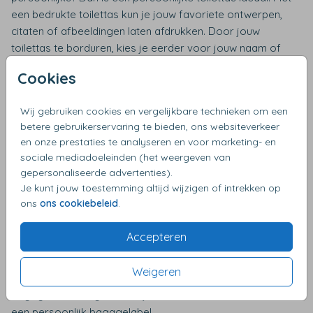
een bedrukte toilettas kun je jouw favoriete ontwerpen,
citaten of afbeeldingen laten afdrukken. Door jouw
toilettas te borduren, kies je eerder voor jouw naam of
initialen. Met beide opties maak je het niet alleen een
Cookies
praktisch item, maar ook een geweldige manier om je
persoonlijkheid te laten zien tijdens je reis.
Wij gebruiken cookies en vergelijkbare technieken om een
betere gebruikerservaring te bieden, ons websiteverkeer
Herkenbaar en veilig reizen met een bedrukte
en onze prestaties te analyseren en voor marketing- en
koffer
sociale mediadoeleinden (het weergeven van
gepersonaliseerde advertenties).
Reizen met een koffer die eruitziet als die van iedereen kan
Je kunt jouw toestemming altijd wijzigen of intrekken op
leiden tot verwarring en verlies. Met een bedrukte koffer
ons
ons cookiebeleid
.
van Simply Colors hoef je je daar geen zorgen meer over
te maken. Kies je eigen ontwerp of laat je koffer
Accepteren
bedrukken met een unieke afbeelding of tekst. Een
bedrukte koffer is niet alleen stijlvol, maar ook een
Weigeren
effectieve manier om je bagage snel te herkennen op de
bagageband. Nog beter is jouw koffer te herkennen aan
een persoonlijk bagagelabel.