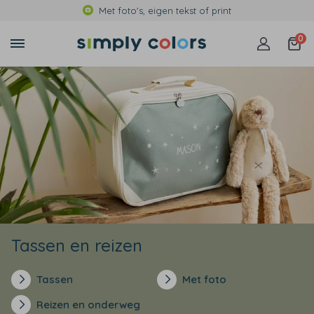
Met foto's, eigen tekst of print
0
Tassen en reizen
Tassen
Met foto
Reizen en onderweg