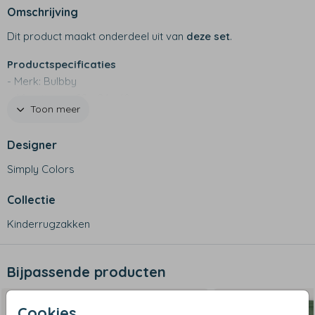
Omschrijving
Dit product maakt onderdeel uit van
deze set
.
Productspecificaties
- Merk: Bulbby
- Afmetingen: 22 x 24 x 10 cm
Toon meer
- 600 D materiaal
- Waterafstotend
Designer
- Twee vakjes aan de zijkant, binnen vakje en hoofdvak
met rits
Simply Colors
- Handig rugzakje voor de kleintjes
- Niet geschikt voor in de wasmachine
Collectie
Kinderrugzakken
Bijpassende producten
Cookies