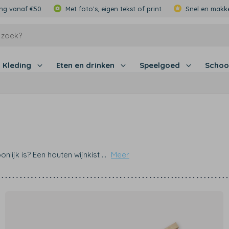
ing vanaf €50
Met foto's, eigen tekst of print
Snel en makke
Kleding
Eten en drinken
Speelgoed
Schoo
nlijk is? Een houten wijnkist
...
Meer