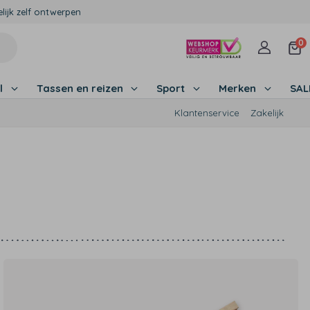
lijk zelf ontwerpen
0
l
Tassen en reizen
Sport
Merken
SA
Klantenservice
Zakelijk