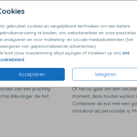
Cookies
en
Houten wijnkist 
Wij gebruiken cookies en vergelijkbare technieken om een betere
 houten wijnkist is de
Personaliseer de wijnkist precie
gebruikerservaring te bieden, ons websiteverkeer en onze prestaties
ke print, een bijzondere
gelegenheid, voeg een naam t
te analyseren en voor marketing- en sociale mediadoeleinden (het
lleen een fles wijn, maar
romantische afbeelding voor 
weergeven van gepersonaliseerde advertenties).
verjaardag of een logo voor e
Je kunt jouw toestemming altijd wijzigen of intrekken op ons
ons
eindeloos!
cookiebeleid
.
Perfect voor wi
Accepteren
Weigeren
tijlvolle en luxe
orzien van een prachtig
Of het nu gaat om een verjaar
 echte blikvanger die het
moment, deze houten wijnkist 
Combineer de kist met een goe
smaakvol als persoonlijk is. Ma