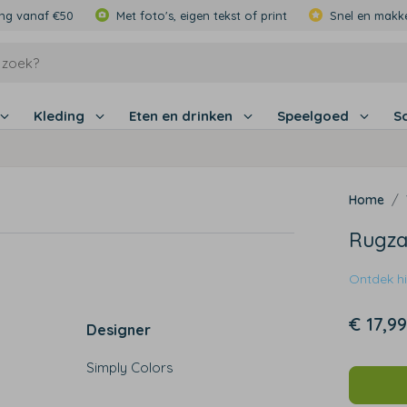
ing vanaf €50
Met foto's, eigen tekst of print
Snel en makke
Kleding
Eten en drinken
Speelgoed
S
Rugza
Ontdek hie
€ 17,99
Designer
Simply Colors