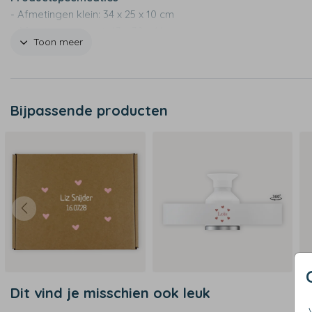
- Afmetingen klein: 34 x 25 x 10 cm
- Afmetingen groot: 43 x 30 x 14 cm
Toon meer
- 600 D materiaal
- Waterafstotend
- Verstelbare schouderbanden
- Niet geschikt voor de wasmachine
Bijpassende producten
Dit vind je misschien ook leuk