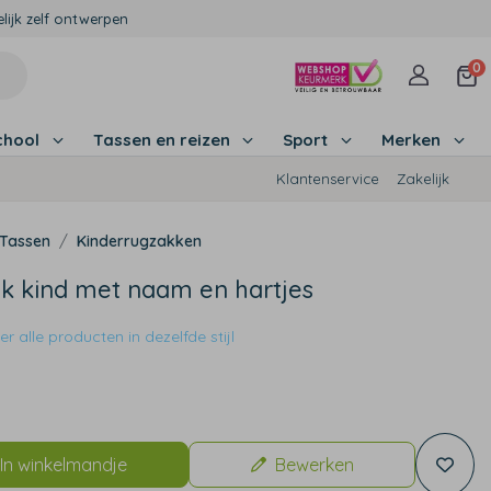
lijk zelf ontwerpen
0
chool
Tassen en reizen
Sport
Merken
Klantenservice
Zakelijk
Tassen
Kinderrugzakken
k kind met naam en hartjes
r alle producten in dezelfde stijl
In winkelmandje
Bewerken