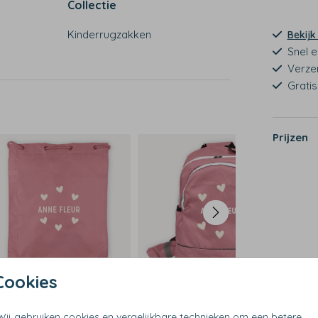
Collectie
Kinderrugzakken
Bekijk
Snel e
Verze
Grati
Prijzen
Op d
Cookies
Wij gebruiken cookies en vergelijkbare technieken om een betere