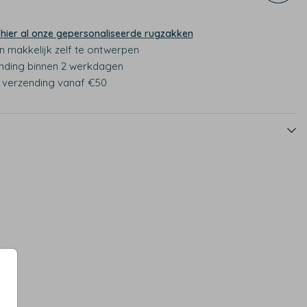
 hier al onze gepersonaliseerde rugzakken
n makkelijk zelf te ontwerpen
nding binnen 2 werkdagen
s verzending vanaf €50
iverse kleuren en maten