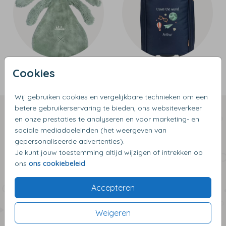
Knuffeldoekje
Trolley
Cookies
Wij gebruiken cookies en vergelijkbare technieken om een
betere gebruikerservaring te bieden, ons websiteverkeer
Persoonlijke cadeaus van
en onze prestaties te analyseren en voor marketing- en
sociale mediadoeleinden (het weergeven van
topmerken
gepersonaliseerde advertenties).
Je kunt jouw toestemming altijd wijzigen of intrekken op
Maak elk cadeau extra bijzonder met
ons
ons cookiebeleid
.
gepersonaliseerde producten van onder andere
Mepal, Dopper, Happy Horse en Little Dutch. Voeg
Accepteren
een naam of tekst toe aan praktische
drinkflessen, knuffels, houten speelgoed en
Weigeren
lunchboxen. Perfect voor dagelijks gebruik of als