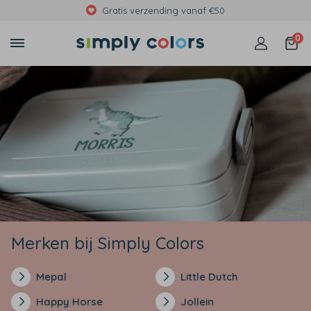
g vanaf €50
Met foto's, eigen t
0
Merken bij Simply Colors
Mepal
Little Dutch
Happy Horse
Jollein