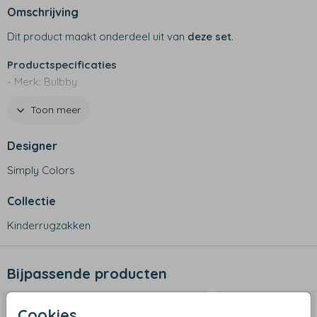
Omschrijving
Dit product maakt onderdeel uit van
deze set
.
Productspecificaties
- Merk: Bulbby
- Afmetingen: 22 x 24 x 10 cm
Toon meer
- 600 D materiaal
- Waterafstotend
Designer
- Twee vakjes aan de zijkant, binnen vakje en hoofdvak
met rits
Simply Colors
- Handig rugzakje voor de kleintjes
- Niet geschikt voor in de wasmachine
Collectie
Kinderrugzakken
Bijpassende producten
Cookies