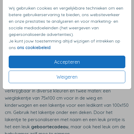
Lakentje voor wieg of ledikant kopen
Wij gebruiken cookies en vergelijkbare technieken om een
betere gebruikerservaring te bieden, ons websiteverkeer
Een lakentje met naam is ook een prachtig kraamcadeau
en onze prestaties te analyseren en voor marketing- en
om te geven aan vrienden of familieleden die net ouder zijn
sociale mediadoeleinden (het weergeven van
geworden. Het laat zien dat je aandacht hebt besteed aan
gepersonaliseerde advertenties).
het cadeau en dat je meeleeft met de kersverse ouders.
Je kunt jouw toestemming altijd wijzigen of intrekken op
ons
ons cookiebeleid
.
Een lakentje met naam is niet alleen praktisch en
comfortabel voor je kindje, maar het is ook een mooie
Accepteren
manier om hem of haar te laten zien hoeveel je van hem of
haar houdt. We hebben verschillende kleuren lakentjes,
deze zijn niet alleen mega zacht maar zijn ook van 100%
Weigeren
katoen en gemaakt van hoge kwaliteit. Het lakentje is
verkrijgbaar in diverse kleuren en twee maten: een
wieglakentje van 75x100 cm voor in de wieg en
kinderwagen en een lakentje voor een ledikant van 100x150
cm. Gebruik het lakentje onder een deken. Door het
lakentje te personaliseren met naam en een leuk printje is
het een leuk
geboortecadeau
, maar ook heel leuk om de
babykamer zelf mee te pimpen.