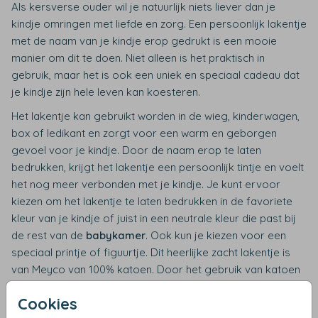
Als kersverse ouder wil je natuurlijk niets liever dan je
kindje omringen met liefde en zorg. Een persoonlijk lakentje
met de naam van je kindje erop gedrukt is een mooie
manier om dit te doen. Niet alleen is het praktisch in
gebruik, maar het is ook een uniek en speciaal cadeau dat
je kindje zijn hele leven kan koesteren.
Het lakentje kan gebruikt worden in de wieg, kinderwagen,
box of ledikant en zorgt voor een warm en geborgen
gevoel voor je kindje. Door de naam erop te laten
bedrukken, krijgt het lakentje een persoonlijk tintje en voelt
het nog meer verbonden met je kindje. Je kunt ervoor
kiezen om het lakentje te laten bedrukken in de favoriete
kleur van je kindje of juist in een neutrale kleur die past bij
de rest van de
babykamer
. Ook kun je kiezen voor een
speciaal printje of figuurtje. Dit heerlijke zacht lakentje is
van Meyco van 100% katoen. Door het gebruik van katoen
is het lakentje goed ademend en veilig, maar vooral
Cookies
comfortabel om onder te slapen.