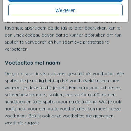
naar keuze. Een sporttas met gepersonaliseerde details
Weigeren
kan ook een geweldig cadeau zijn voor een vriend of
familielid die van sporten houdt. Door hun naam, foto of
favoriete sportteam op de tas te laten bedrukken, kun je
een uniek cadeau geven dat ze kunnen gebruiken om hun
spullen te vervoeren en hun sportieve prestaties te
verbeteren.
Voetbaltas met naam
De grote sporttas is ook zeer geschikt als voetbaltas. Alle
spullen die je nodig hebt op het voetbalveld kunnen mee
wanneer je deze tas bij je hebt. Een extra paar schoenen,
scheenbeschermers, sokken, een voetbaloutfit en een
handdoek en toiletspullen voor na de training. Wat je ook
nodig hebt voor een potje voetbal, alles kan mee in deze
voetbaltas. Bekijk ook onze voetbaltas die gedragen
wordt als rugzak.