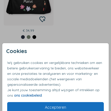
€ 34,99
Cookies
Wij gebruiken cookies en vergelijkbare technieken om een
Sporttas met naam bedrukken
betere gebruikerservaring te bieden, ons websiteverkeer
en onze prestaties te analyseren en voor marketing- en
Onze sport- en reistassen zijn er in vele vrolijke kleuren!
sociale mediadoeleinden (het weergeven van
Verkrijgbaar in 2 maten, medium en large. Door de leuke
gepersonaliseerde advertenties).
verschillende kleuren en maten hebben wij zowel
Je kunt jouw toestemming altijd wijzigen of intrekken op
sporttassen voor dames als sporttassen voor heren en
ons
ons cookiebeleid
.
kinderen. Naast het sporten zijn ze ook ideaal als logeer-
of weekendtas. Laat jouw nieuwe sporttas met naam
Accepteren
bedrukken, of natuurlijk met een afbeelding en/of tekst