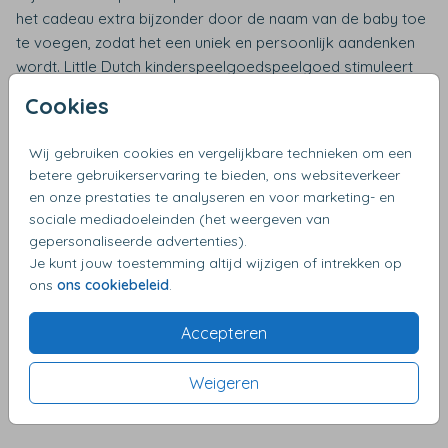
het cadeau extra bijzonder door de naam van de baby toe
te voegen, zodat het een uniek en persoonlijk aandenken
wordt. Little Dutch kinderspeelgoedspeelgoed stimuleert
de ontwikkeling van het kind en staat garant voor uren
Cookies
speelplezier. Geef een
kraamcadeau van Little Dutch
dat
niet alleen praktisch en mooi is, maar ook een blijvende
Wij gebruiken cookies en vergelijkbare technieken om een
herinnering aan deze bijzondere tijd biedt!
betere gebruikerservaring te bieden, ons websiteverkeer
en onze prestaties te analyseren en voor marketing- en
Little Dutch dokterstas met naam
sociale mediadoeleinden (het weergeven van
gepersonaliseerde advertenties).
De Little Dutch dokterstas met naam is leuk voor kindjes
Je kunt jouw toestemming altijd wijzigen of intrekken op
vanaf 3 jaar. Spelenderwijs leren dat de dokter of het
ons
ons cookiebeleid
.
ziekenhuis helemaal niet eng hoeft te zijn. Deze dokterset
van Little Dutch bestaat uit een dokterstas, 2 strips met
Accepteren
pillen, otoscoop, thermometer, spuitje, tube zalf, 4 pleisters,
stethoscoop, reflexhamer, bloeddrukmeter, en
Weigeren
doktersmutsje. Wij bedrukken de naam en tekst op de
voorzijde van deze dokterstas.