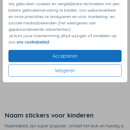
€ 9,99
€ 6,99
Wij gebruiken cookies en vergelijkbare technieken om een
betere gebruikerservaring te bieden, ons websiteverkeer
en onze prestaties te analyseren en voor marketing- en
Set van 20 medium naamstickers
sociale mediadoeleinden (het weergeven van
gepersonaliseerde advertenties).
Je kunt jouw toestemming altijd wijzigen of intrekken op
ons
ons cookiebeleid
.
Accepteren
Weigeren
€ 8,99
Naam stickers voor kinderen
Naamlabels zijn super populair, omdat het leuk en handig is