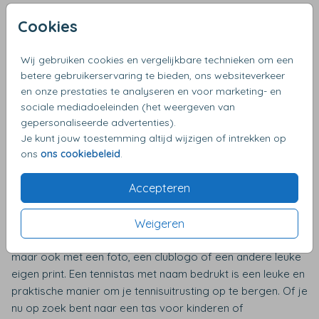
Cookies
Wij gebruiken cookies en vergelijkbare technieken om een
betere gebruikerservaring te bieden, ons websiteverkeer
Op zoek naar een tennistas met naam?
en onze prestaties te analyseren en voor marketing- en
sociale mediadoeleinden (het weergeven van
Voor kinderen maar ook voor volwassen hebben wij leuke
gepersonaliseerde advertenties).
tennistassen met naam erop gedrukt. Dit zorgt ervoor dat
Je kunt jouw toestemming altijd wijzigen of intrekken op
ze hun eigen tas gemakkelijk kunnen herkennen tussen alle
ons
ons cookiebeleid
.
andere tassen op de tennisbaan of in het clubhuis. Een
Accepteren
tennistas met naam kan ook een geweldig cadeau zijn voor
een jonge tennisser die net begint met de sport en zijn of
haar eigen uitrusting nog niet heeft. Deze leuke handige
Weigeren
tennistassen zijn met naam en afbeelding te bedrukken
maar ook met een foto, een clublogo of een andere leuke
eigen print. Een tennistas met naam bedrukt is een leuke en
praktische manier om je tennisuitrusting op te bergen. Of je
nu op zoek bent naar een tas voor kinderen of