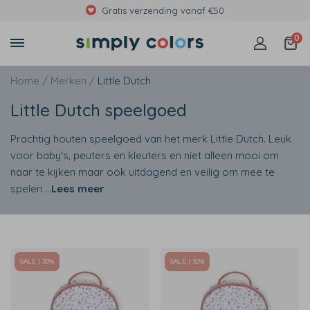
Gratis verzending vanaf €50
0
Home /
Merken /
Little Dutch
Little Dutch speelgoed
Prachtig houten speelgoed van het merk Little Dutch. Leuk
voor baby's, peuters en kleuters en niet alleen mooi om
naar te kijken maar ook uitdagend en veilig om mee te
spelen
...
Lees meer
SALE | 30%
SALE | 30%