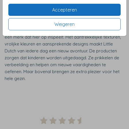
Houten speelgoed is al eeuwenlang een favoriet onder
Accepteren
kinderen en hun ouders. Het is duurzaam, veilig en kan
jarenlang meegaan. Bovendien heeft het een klassieke en
Weigeren
tijdloze uitstraling die nooit uit de mode raakt. Little Dutch is
een merk dat hier op inspeelt. Met aantrekkelijke texturen,
vrolijke kleuren en aansprekende designs maakt Little
Dutch van iedere dag een nieuw avontuur. De producten
zorgen dat kinderen worden uitgedaagd. Ze prikkelen de
verbeelding en helpen om nieuwe vaardigheden te
oefenen. Maar bovenal brengen ze extra plezier voor het
hele gezin.