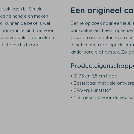
Een origineel c
rukkingen bij Simply
 kleine handje en maken
aal kunnen de bekers wel
Ben je op zoek naar een leuk 
 naam van je kind toe voor
drinkbeker echt een topkeuze!
fs na veelvuldig gebruik en
gewoon als spontane verrassing
fect geschikt voor
je het cadeau nog specialer 
kinderbordje of bestek. Zo ge
Producteigenschapp
• ∅ 7,5 en 8,5 cm hoog
• Bestelbaar met vele ontwer
• BPA-vrij kunststof
• Niet geschikt voor de vaatw