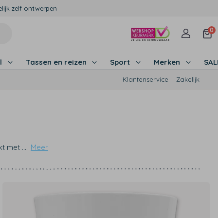
lijk zelf ontwerpen
0
l
Tassen en reizen
Sport
Merken
SA
Klantenservice
Zakelijk
ukt met
...
Meer