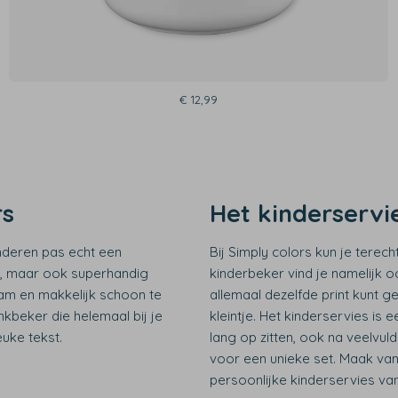
€ 12,99
rs
Het kinderservi
nderen pas echt een
Bij Simply colors kun je terec
uk, maar ook superhandig
kinderbeker vind je namelijk o
aam en makkelijk schoon te
allemaal dezelfde print kunt g
nkbeker die helemaal bij je
kleintje. Het kinderservies is 
euke tekst.
lang op zitten, ook na veelvul
voor een unieke set. Maak van
persoonlijke kinderservies van