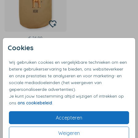
€ 24,99
Cookies
Wij gebruiken cookies en vergelijkbare technieken om een
betere gebruikerservaring te bieden, ons websiteverkeer
en onze prestaties te analyseren en voor marketing- en
Opbergzak om speelgoed op te
sociale mediadoeleinden (het weergeven van
gepersonaliseerde advertenties).
bergen
Je kunt jouw toestemming altijd wijzigen of intrekken op
Je kunt deze opbergzak of speelgoedzak volledig naar
ons
ons cookiebeleid
.
wens maken. Of het nu een naam is, een inspirerende tekst,
Accepteren
een geliefde foto, of een leuke print, wij zorgen ervoor dat
het met hoogwaardige precisie op uw opbergzak wordt
bedrukt. En dat is nog niet alles. Onze gepersonaliseerde
Weigeren