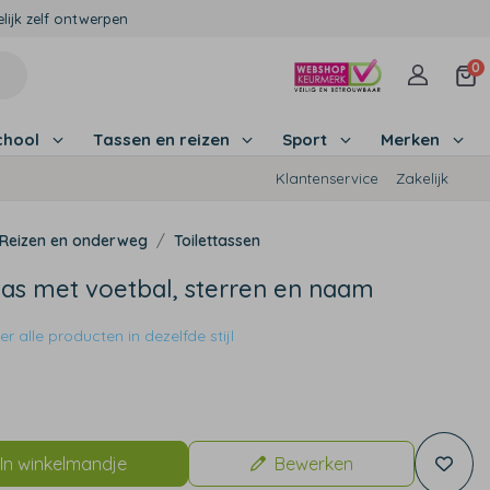
lijk zelf ontwerpen
0
chool
Tassen en reizen
Sport
Merken
Klantenservice
Zakelijk
Reizen en onderweg
Toilettassen
tas met voetbal, sterren en naam
r alle producten in dezelfde stijl
9
In winkelmandje
Bewerken