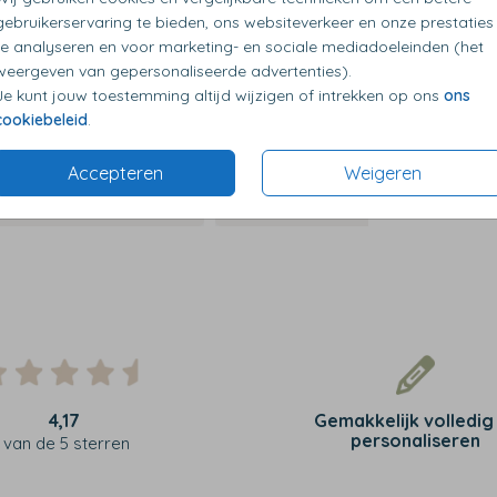
Toilettas
gebruikerservaring te bieden, ons websiteverkeer en onze prestaties
te analyseren en voor marketing- en sociale mediadoeleinden (het
weergeven van gepersonaliseerde advertenties).
Je kunt jouw toestemming altijd wijzigen of intrekken op ons
ons
cookiebeleid
.
Accepteren
Weigeren
4,17
Gemakkelijk volledig
personaliseren
van de 5 sterren