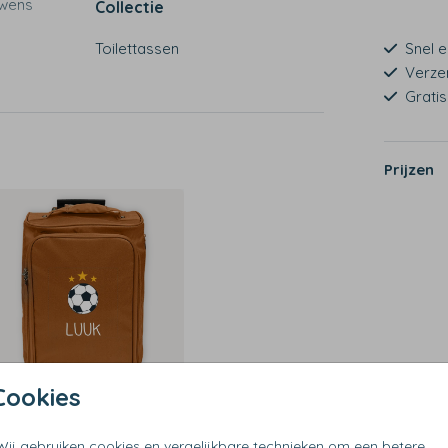
 wens
Collectie
Toilettassen
Snel e
Verze
Grati
Prijzen
Cookies
Wij gebruiken cookies en vergelijkbare technieken om een betere