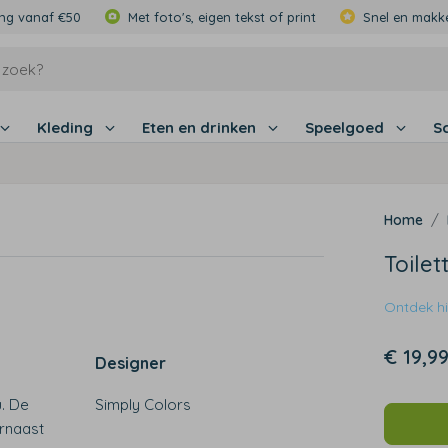
ing vanaf €50
Met foto's, eigen tekst of print
Snel en makke
Kleding
Eten en drinken
Speelgoed
S
Toilet
Ontdek hie
€ 19,9
Designer
u. De
Simply Colors
arnaast