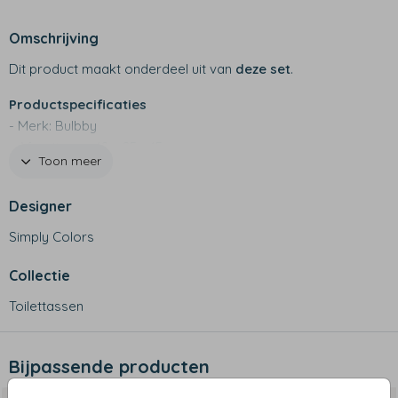
Omschrijving
Dit product maakt onderdeel uit van
deze set
.
Productspecificaties
- Merk: Bulbby
- Afmetingen: 18 x 25 x 15 cm
Toon meer
- 600 D materiaal
- Stevige toilettas die blijft staan
Designer
- Twee kleine vakjes aan de binnenkant met rits en
klittenband
Simply Colors
- Een vakje aan de buitenkant
- Niet geschikt voor de wasmachine
Collectie
Toilettassen
Bijpassende producten