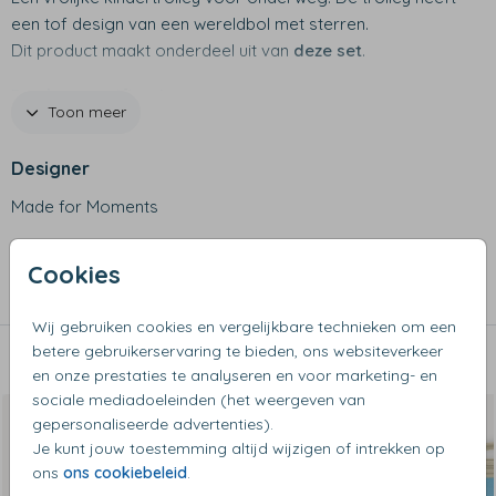
een tof design van een wereldbol met sterren.
Dit product maakt onderdeel uit van
deze set
.
Productspecificaties
Toon meer
- Merk: Bulbby
- Kan als handbagage mee in vliegtuig
Designer
- Gewicht: ca. 1,84 kg
- 600 D materiaal
Made for Moments
- Waterafstotend
- Uitschuifbare trekstang, binnenvak met rits en
Collectie
Cookies
buitenvakje met rits
Koffertjes
- Trekstang mooi weggewerkt in vakje met rits
Wij gebruiken cookies en vergelijkbare technieken om een
- Extra bescherming aan onderzijde en achterzijde tegen
betere gebruikerservaring te bieden, ons websiteverkeer
stoten
Dit vind je misschien ook leuk
en onze prestaties te analyseren en voor marketing- en
sociale mediadoeleinden (het weergeven van
gepersonaliseerde advertenties).
Je kunt jouw toestemming altijd wijzigen of intrekken op
ons
ons cookiebeleid
.