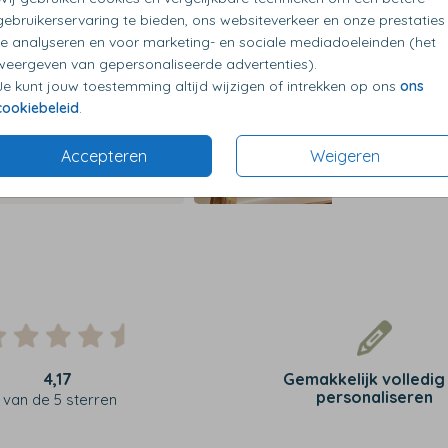
gebruikerservaring te bieden, ons websiteverkeer en onze prestaties
te analyseren en voor marketing- en sociale mediadoeleinden (het
weergeven van gepersonaliseerde advertenties).
Je kunt jouw toestemming altijd wijzigen of intrekken op ons
ons
cookiebeleid
.
Accepteren
Weigeren
4,17
Gemakkelijk volledig
personaliseren
van de 5 sterren