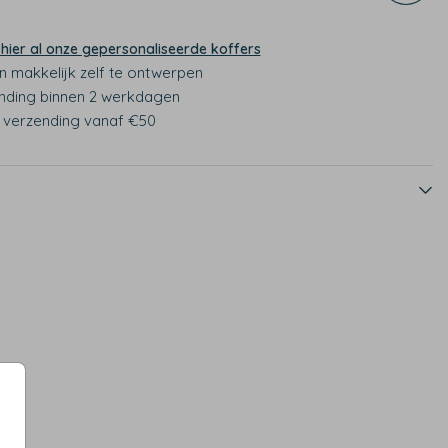
 hier al onze gepersonaliseerde koffers
n makkelijk zelf te ontwerpen
nding binnen 2 werkdagen
s verzending vanaf €50
van €15,99 voor €10,99