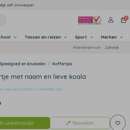
lijk zelf ontwerpen
0
chool
Tassen en reizen
Sport
Merken
Klantenservice
Zakelijk
Speelgoed en knutselen
Koffertjes
rtje met naam en lieve koala
r alle producten in dezelfde stijl
9
In winkelmandje
Bewerken