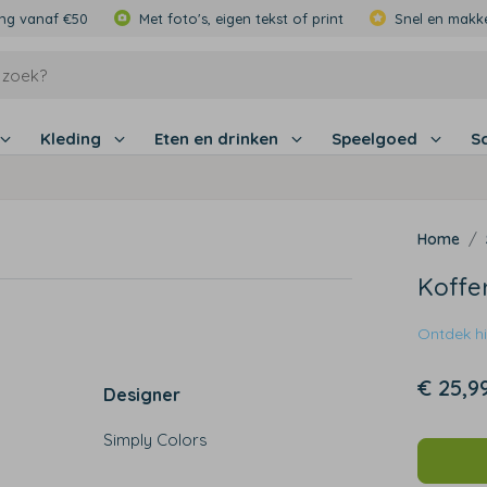
ing vanaf €50
Met foto's, eigen tekst of print
Snel en makke
Kleding
Eten en drinken
Speelgoed
S
Koffe
Ontdek hie
€ 25,9
Designer
Simply Colors