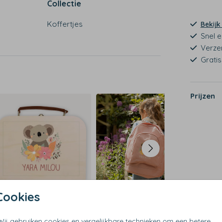
Collectie
Koffertjes
Bekijk
Snel e
Verze
Grati
Prijzen
Cookies
Wij gebruiken cookies en vergelijkbare technieken om een betere