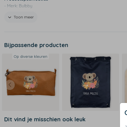
- Merk: Bulbby
- Afmetingen: 38 x 27 x 11 cm
Toon meer
- Materiaal: stevig canvas
- Waterafstotend
- Niet geschikt voor de wasmachine
Bijpassende producten
Op diverse kleuren
Dit vind je misschien ook leuk