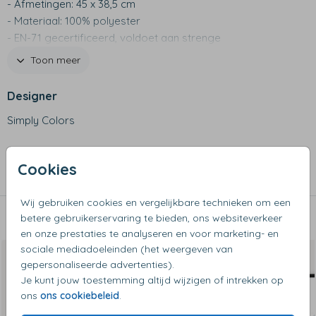
- Afmetingen: 45 x 38,5 cm
- Materiaal: 100% polyester
- EN-71 gecertificeerd, voldoet aan strenge
veiligheidsnormen
Toon meer
- Per stuk bestelbaar
- Ontworpen voor de zijramen van de auto
Designer
- Bevestigen door middel van twee meegeleverde
Simply Colors
zuignapjes
- Gemakkelijk te verwijderen of te verplaatsen
Collectie
- Scherm is opvouwbaar
Cookies
Auto zonneschermen
Wij gebruiken cookies en vergelijkbare technieken om een
betere gebruikerservaring te bieden, ons websiteverkeer
Dit vind je misschien ook leuk
en onze prestaties te analyseren en voor marketing- en
sociale mediadoeleinden (het weergeven van
gepersonaliseerde advertenties).
Je kunt jouw toestemming altijd wijzigen of intrekken op
ons
ons cookiebeleid
.