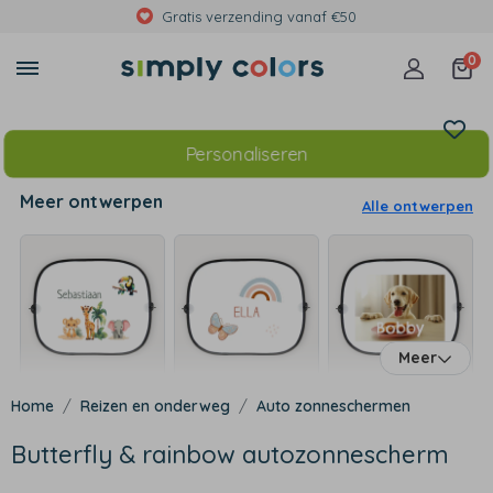
 €50
Met foto's, eigen tekst of
0
Personaliseren
Meer ontwerpen
Alle ontwerpen
Meer
Reizen en onderweg
Auto zonneschermen
Butterfly & rainbow autozonnescherm