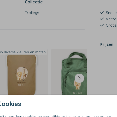
Collectie
Trolleys
Snel e
Verze
Grati
Prijzen
t rits
p diverse kleuren en maten
Cookies
Wij gebruiken cookies en vergelijkbare technieken om een betere