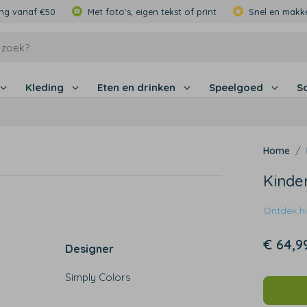
ing vanaf €50
Met foto's, eigen tekst of print
Snel en makke
Kleding
Eten en drinken
Speelgoed
S
Kinde
Ontdek hie
€ 64,9
Designer
Simply Colors