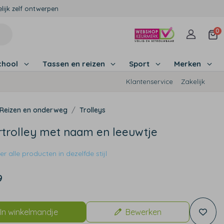
lijk zelf ontwerpen
0
chool
Tassen en reizen
Sport
Merken
Klantenservice
Zakelijk
Reizen en onderweg
Trolleys
rtrolley met naam en leeuwtje
r alle producten in dezelfde stijl
9
In winkelmandje
Bewerken