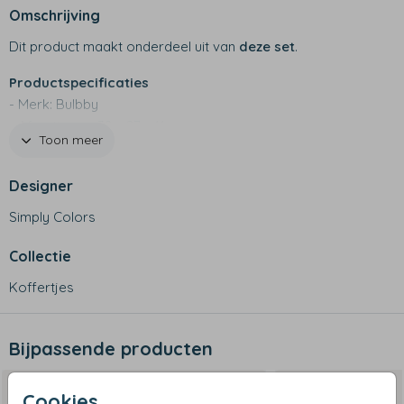
Omschrijving
Dit product maakt onderdeel uit van
deze set
.
Productspecificaties
- Merk: Bulbby
- Afmetingen: 38 x 27 x 11 cm
Toon meer
- Materiaal: stevig canvas
- Waterafstotend
Designer
- Niet geschikt voor de wasmachine
Simply Colors
Collectie
Koffertjes
Bijpassende producten
Cookies