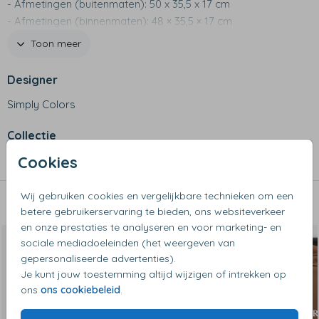
- Afmetingen (buitenmaten): 50 x 35,5 x 17 cm
- Afmetingen (binnenmaten): 48 × 35,5 × 17 cm
- Kan als handbagage mee in vliegtuig
Toon meer
- Gewicht: ca. 1,84 kg
- 600 D materiaal
Designer
- Waterafstotend
Simply Colors
- Uitschuifbare trekstang, binnenvak met rits en
buitenvakje met rits
Collectie
- Trekstang mooi weggewerkt in vakje met rits
- Extra bescherming aan onderzijde en achterzijde tegen
Cookies
Trolleys
stoten
Wij gebruiken cookies en vergelijkbare technieken om een
Dit vind je misschien ook leuk
betere gebruikerservaring te bieden, ons websiteverkeer
en onze prestaties te analyseren en voor marketing- en
sociale mediadoeleinden (het weergeven van
gepersonaliseerde advertenties).
Je kunt jouw toestemming altijd wijzigen of intrekken op
ons
ons cookiebeleid
.