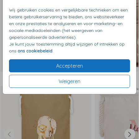
Wij gebruiken cookies en vergelijkbare technieken om een
betere gebruikerservaring te bieden, ons websiteverkeer
en onze prestaties te analyseren en voor marketing- en
sociale mediadoeleinden (het weergeven van
gepersonaliseerde advertenties).
Je kunt jouw toestemming altijd wijzigen of intrekken op
ons
ons cookiebeleid
.
Accepteren
Dit vind je misschien ook leuk
Weigeren
Op diverse kleuren en maten
Op diverse k