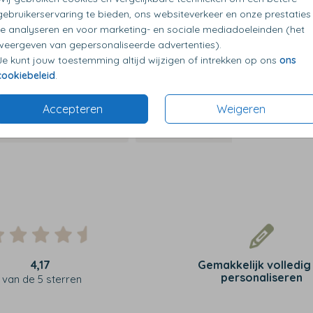
p diverse kleuren en maten
Op diverse kleuren en maten
Op d
gebruikerservaring te bieden, ons websiteverkeer en onze prestaties
te analyseren en voor marketing- en sociale mediadoeleinden (het
weergeven van gepersonaliseerde advertenties).
Je kunt jouw toestemming altijd wijzigen of intrekken op ons
ons
cookiebeleid
.
Accepteren
Weigeren
4,17
Gemakkelijk volledig
personaliseren
van de 5 sterren