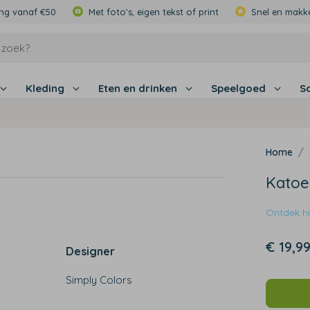
ing vanaf €50
Met foto's, eigen tekst of print
Snel en makke
Kleding
Eten en drinken
Speelgoed
S
Katoe
Ontdek hie
€ 19,9
Designer
Simply Colors