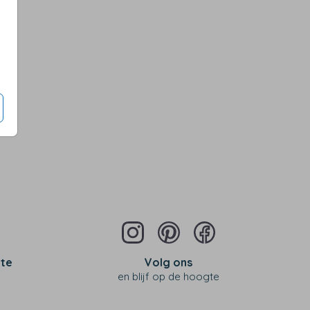
iverse kleuren en maten
Op diverse kleuren en maten
Op diver
 te
Volg ons
en blijf op de hoogte