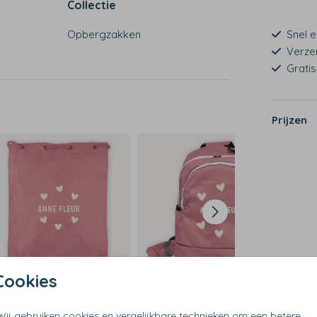
Collectie
Opbergzakken
Snel e
Verze
Grati
Prijzen
Cookies
Wij gebruiken cookies en vergelijkbare technieken om een betere