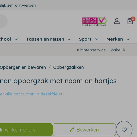
lijk zelf ontwerpen
0
chool
Tassen en reizen
Sport
Merken
Klantenservice
Zakelijk
Opbergen en bewaren
Opbergzakken
nen opbergzak met naam en hartjes
r alle producten in dezelfde stijl
9
In winkelmandje
Bewerken