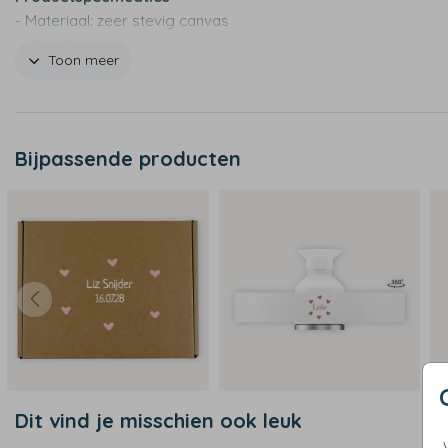
- Materiaal: zeer stevig canvas
- Afmetingen medium:40 x 40 cm
Toon meer
- Afmetingen large: 40 x 60 cm
- Blijft ook zonder inhoud gemakkelijk rechtop staan
Bijpassende producten
Dit vind je misschien ook leuk