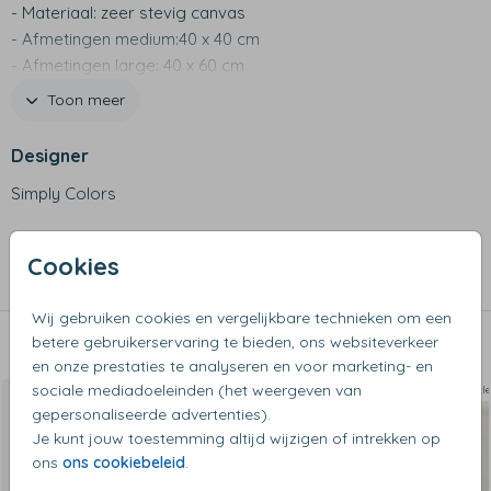
- Materiaal: zeer stevig canvas
- Afmetingen medium:40 x 40 cm
- Afmetingen large: 40 x 60 cm
- Blijft ook zonder inhoud gemakkelijk rechtop staan
Toon meer
Designer
Simply Colors
Collectie
Cookies
Opbergzakken
Wij gebruiken cookies en vergelijkbare technieken om een
betere gebruikerservaring te bieden, ons websiteverkeer
Dit vind je misschien ook leuk
en onze prestaties te analyseren en voor marketing- en
sociale mediadoeleinden (het weergeven van
Op diverse kleuren en maten
Op diverse k
gepersonaliseerde advertenties).
Je kunt jouw toestemming altijd wijzigen of intrekken op
ons
ons cookiebeleid
.