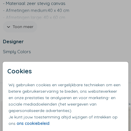
- Materiaal: zeer stevig canvas
- Afmetingen medium:40 x 40 cm
- Afmetingen large: 40 x 60 cm
- Blijft ook zonder inhoud gemakkelijk rechtop staan
Toon meer
Designer
Simply Colors
Collectie
Cookies
Opbergzakken
Wij gebruiken cookies en vergelijkbare technieken om een
betere gebruikerservaring te bieden, ons websiteverkeer
Dit vind je misschien ook leuk
en onze prestaties te analyseren en voor marketing- en
sociale mediadoeleinden (het weergeven van
Op diverse kleuren en maten
Op diverse k
gepersonaliseerde advertenties).
Je kunt jouw toestemming altijd wijzigen of intrekken op
ons
ons cookiebeleid
.