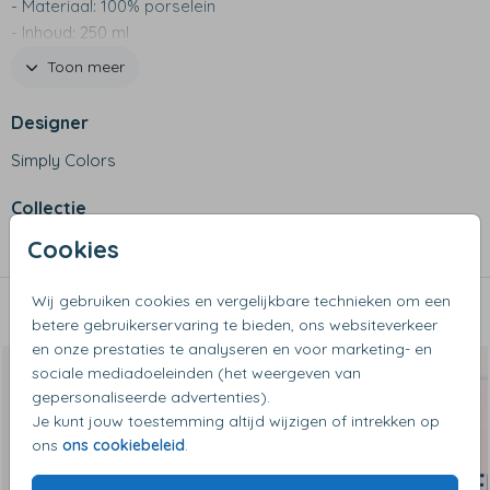
- Materiaal: 100% porselein
- Inhoud: 250 ml
- Vaatwasserbestendig tot 50 graden
Toon meer
Designer
Simply Colors
Collectie
Cookies
Mokken
Wij gebruiken cookies en vergelijkbare technieken om een
Dit vind je misschien ook leuk
betere gebruikerservaring te bieden, ons websiteverkeer
en onze prestaties te analyseren en voor marketing- en
sociale mediadoeleinden (het weergeven van
gepersonaliseerde advertenties).
Je kunt jouw toestemming altijd wijzigen of intrekken op
ons
ons cookiebeleid
.