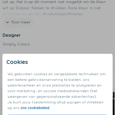
Let op. Het is op dit moment niet mogelijk om de kleur
wit op Dopper flessen te drukken. Deze kleur is niet
Productspecificaties
zichtbaar op de fles.
- Merk: Dopper
Toon meer
- Inhoud: 350 of 580 ml
- Gemaakt van 90% gerecycled staal
Designer
- Dubbelwandig vacuüm geïsoleerd
Simply Colors
- BPA-vrij
- Milieuvriendelijk
Collectie
Cookies
Relatiegeschenk
Wij gebruiken cookies en vergelijkbare technieken om
een betere gebruikerservaring te bieden, ons
Dit vind je misschien ook leuk
websiteverkeer en onze prestaties te analyseren en
voor marketing- en sociale mediadoeleinden (het
weergeven van gepersonaliseerde advertenties).
Je kunt jouw toestemming altijd wijzigen of intrekken
ons cookiebeleid
op ons
.