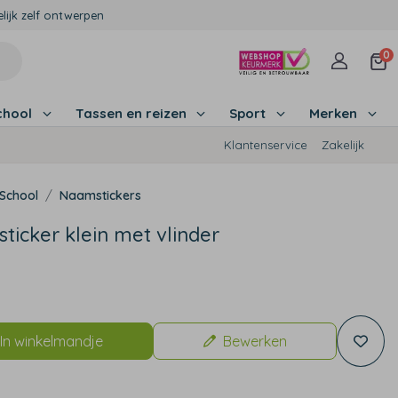
lijk zelf ontwerpen
0
chool
Tassen en reizen
Sport
Merken
Klantenservice
Zakelijk
School
Naamstickers
icker klein met vlinder
In winkelmandje
Bewerken