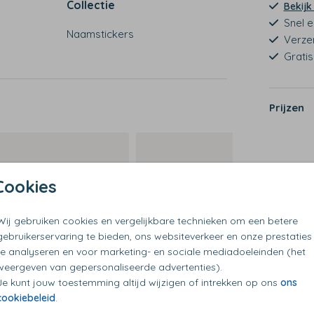
Collectie
Bekijk
Snel e
Naamstickers
Verze
Grati
Prijzen
Cookies
Wij gebruiken cookies en vergelijkbare technieken om een betere
gebruikerservaring te bieden, ons websiteverkeer en onze prestaties
te analyseren en voor marketing- en sociale mediadoeleinden (het
weergeven van gepersonaliseerde advertenties).
Je kunt jouw toestemming altijd wijzigen of intrekken op ons
ons
cookiebeleid
.