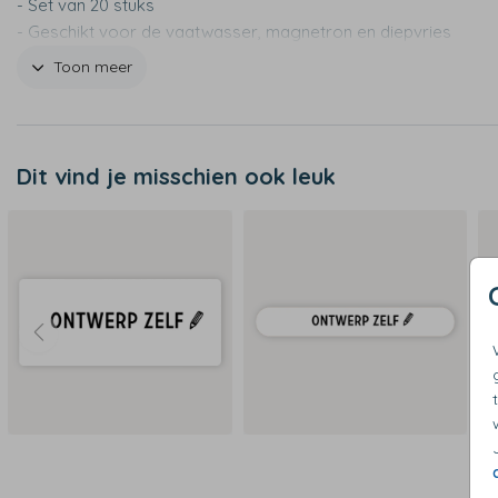
- Set van 20 stuks
- Geschikt voor de vaatwasser, magnetron en diepvries
- Ook beschikbaar in maten medium en groot
Toon meer
Dit vind je misschien ook leuk