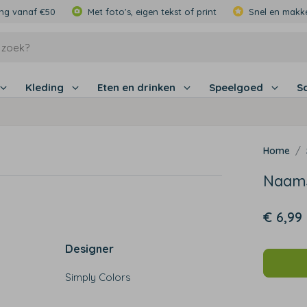
ing vanaf €50
Met foto's, eigen tekst of print
Snel en makke
Kleding
Eten en drinken
Speelgoed
S
Naamst
€ 6,99
Designer
Simply Colors