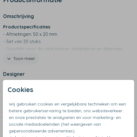
Omschrijving
Productspecificaties
- Afmetingen: 50 x 20 mm
- Set van 20 stuks
- Geschikt voor de vaatwasser, magnetron en diepvries
- Ook beschikbaar in maten klein en groot
Toon meer
Designer
Simply Colors
Cookies
Collectie
Wij gebruiken cookies en vergelijkbare technieken om een
Naamstickers
betere gebruikerservaring te bieden, ons websiteverkeer
en onze prestaties te analyseren en voor marketing- en
sociale mediadoeleinden (het weergeven van
Dit vind je misschien ook leuk
gepersonaliseerde advertenties).