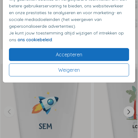
betere gebruikerservaring te bieden, ons websiteverkeer
en onze prestaties te analyseren en voor marketing- en
sociale mediadoeleinden (het weergeven van
gepersonaliseerde advertenties).
Je kunt jouw toestemming altijd wijzigen of intrekken op
ons
ons cookiebeleid
.
Accepteren
Dit vind je misschien ook leuk
Weigeren