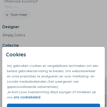
- Materiaal: kunststof
- BPA-vrij
- Niet geschikt voor de vaatwasser, met de hand
Toon meer
afwassen
- Ontdek ook de andere producten van het kinderservies!
Designer
Simply Colors
Collectie
Cookies
Bekertjes
Wij gebruiken cookies en vergelijkbare technieken om een
Dit vind je misschien ook leuk
betere gebruikerservaring te bieden, ons websiteverkeer
en onze prestaties te analyseren en voor marketing- en
sociale mediadoeleinden (het weergeven van
gepersonaliseerde advertenties).
Je kunt jouw toestemming altijd wijzigen of intrekken op
ons
ons cookiebeleid
.