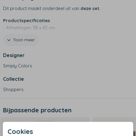
Dit product maakt onderdeel uit van
deze set
.
Productspecificaties
- Afmetingen: 38 x 42 cm
- Met lange hengsels van 35 cm
Toon meer
- Duurzaam alternatief voor plastic tassen!
- Ook leuk als goodiebag
Designer
Simply Colors
Collectie
Shoppers
Bijpassende producten
Cookies