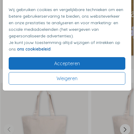
Wij gebruiken cookies en vergelijkbare technieken om een
betere gebruikerservaring te bieden, ons websiteverkeer
en onze prestaties te analyseren en voor marketing- en
sociale mediadoeleinden (het weergeven van
gepersonaliseerde advertenties).
Je kunt jouw toestemming altijd wijzigen of intrekken op
ons
ons cookiebeleid
.
Accepteren
Dit vind je misschien ook leuk
Weigeren