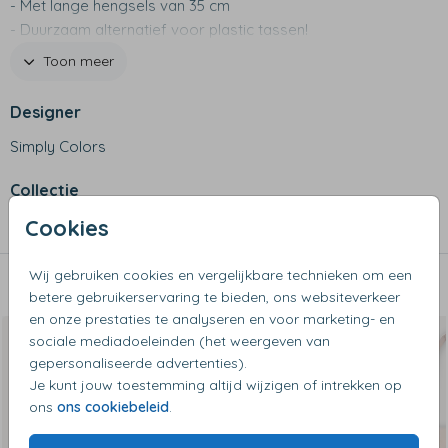
- Met lange hengsels van 35 cm
- Duurzaam alternatief voor plastic tassen!
- Ook leuk als goodiebag
Toon meer
Designer
Simply Colors
Collectie
Cookies
Shoppers
Wij gebruiken cookies en vergelijkbare technieken om een
Dit vind je misschien ook leuk
betere gebruikerservaring te bieden, ons websiteverkeer
en onze prestaties te analyseren en voor marketing- en
sociale mediadoeleinden (het weergeven van
gepersonaliseerde advertenties).
Je kunt jouw toestemming altijd wijzigen of intrekken op
ons
ons cookiebeleid
.