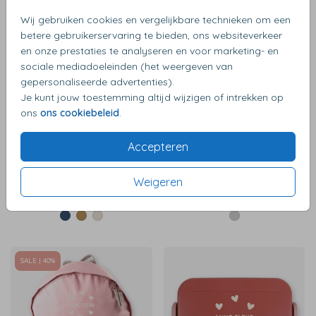
Wij gebruiken cookies en vergelijkbare technieken om een
betere gebruikerservaring te bieden, ons websiteverkeer
en onze prestaties te analyseren en voor marketing- en
Sale | 33%
sociale mediadoeleinden (het weergeven van
gepersonaliseerde advertenties).
Je kunt jouw toestemming altijd wijzigen of intrekken op
ons
ons cookiebeleid
.
Accepteren
Weigeren
€ 19,99
€ 29,99
SALE | 40%