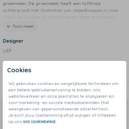
groeimeter. De groeimeter heeft een lichtroze
achtergrond met illustraties van regenboogjes in roze
tinten. De wolkjes en hartjes geven deze groeimeter
een speels effect. De groeimeter is naar wens te
Toon meer
bewerken in onze online editor.
Designer
Specificaties groeimeter
LIEF
- Formaat: 140 x 30 cm
- Materiaal: gemaakt van stevig canvas
Collectie
- De groeimeter begint bij 45 cm
Cookies
- Bestel gemakkelijk de donker bruine houten latjes er
Groeimeters
bij
Wij gebruiken cookies en vergelijkbare technieken om
- Aan het boven-latje zit een koordje om op te hangen
een betere gebruikerservaring te bieden, ons
Dit vind je misschien ook leuk
- Latjes worden niet standaard meegeleverd
websiteverkeer en onze prestaties te analyseren en
voor marketing- en sociale mediadoeleinden (het
weergeven van gepersonaliseerde advertenties).
Je kunt jouw toestemming altijd wijzigen of intrekken
ons cookiebeleid
op ons
.